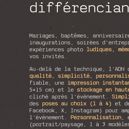
différencia
Mariages, baptêmes, anniversai
inaugurations, soirées d’entrep
expériences photo
ludiques, mém
vos invités.
Au-delà de la technique, l’ADN 
qualité, simplicité, personnali
fiable, une
impression instanta
5×15 cm) et le
stockage en haut
cliché après l’évènement.
Simpl
des
poses au choix (1 à 4)
et d
Facebook, X, Instagram) pour am
l’évènement.
Personnalisation
, 
(portrait/paysage, 1 à 3 modèl