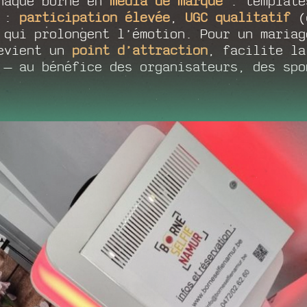
haque borne en
média de marque
: template
t :
participation élevée
,
UGC qualitatif
(c
qui prolongent l’émotion. Pour un mariag
devient un
point d’attraction
, facilite l
— au bénéfice des organisateurs, des spo