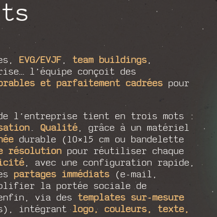
nts
res,
EVG/EVJF
,
team buildings
,
rise… l’équipe conçoit des
orables et parfaitement cadrées
pour
de l’entreprise tient en trois mots :
sation
.
Qualité
, grâce à un matériel
née
durable (10×15 cm ou bandelette
e résolution
pour réutiliser chaque
icité
, avec une configuration rapide,
es
partages immédiats
(e-mail,
plifier la portée sociale de
enfin, via des
templates sur-mesure
es), intégrant
logo, couleurs, texte,