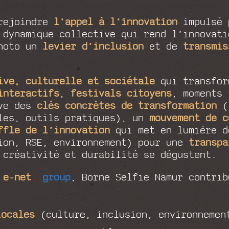
rejoindre
l’appel à l’innovation
impulsé
 dynamique collective qui rend l’innovat
photo un
levier d’inclusion
et de
transmis
ive, culturelle et sociétale
qui transfor
interactifs
,
festivals citoyens
, moments 
uve des
clés concrètes de transformation
(t
ales, outils pratiques), un
mouvement de c
ffle de l’innovation
qui met en lumière d
ion, RSE, environnement) pour une
transpa
 créativité et durabilité se dégustent.
E
e-net
.
group
, Borne Selfie Namur contri
locales
(culture, inclusion, environnemen