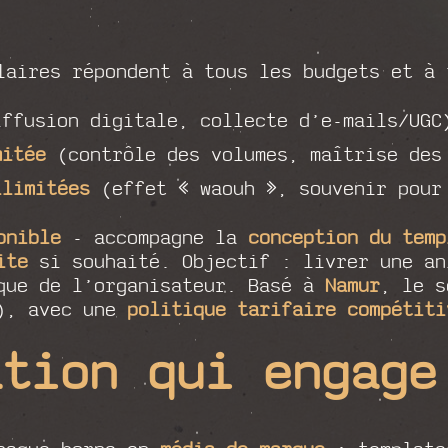
laires répondent à tous les budgets et à 
ffusion digitale, collecte d’e-mails/UGC
mitée
(contrôle des volumes, maîtrise des
llimitées
(effet « waouh », souvenir pour
onible
- accompagne la
conception du temp
ite
si souhaité. Objectif : livrer une an
que de l’organisateur. Basé à
Namur
, le 
s), avec une
politique tarifaire compétiti
ation qui engage