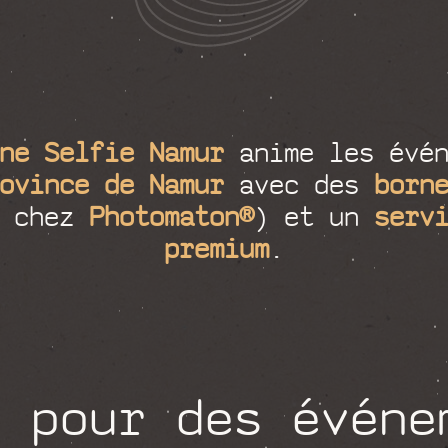
ne Selfie Namur
anime les évén
ovince de Namur
avec des
born
s chez
Photomaton®
) et un
serv
premium
.
e pour des événe