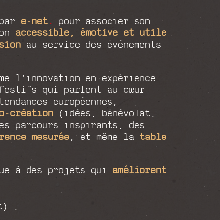
 par
e-net
.
pour associer son
ion
accessible, émotive et utile
sion
au service des événements
me l’innovation en expérience :
festifs qui parlent au cœur
endances européennes,
o-création
(idées, bénévolat,
es parcours inspirants, des
rence mesurée
, et même la
table
bue à des projets qui
améliorent
t) ;