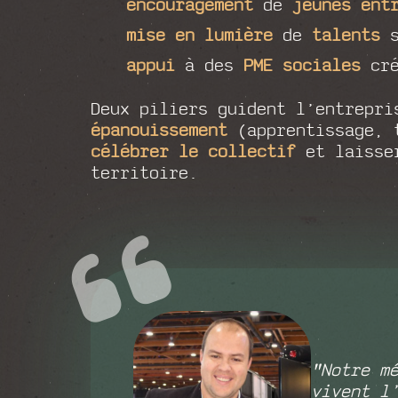
encouragement
de
jeunes ent
mise en lumière
de
talents
s
appui
à des
PME sociales
cré
Deux piliers guident l’entrepr
épanouissement
(apprentissage, 
célébrer le collectif
et laisse
territoire.
"
Notre m
vivent l