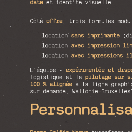
date
et identité visuelle.
Côté
offre
, trois formules modu
location
sans imprimante
(di
location
avec impression li
location
avec impressions i
L’équipe -
expérimentée et disp
logistique et le
pilotage sur s
100 % alignée
à la ligne graphi
sur demande, Wallonie–Bruxelle
Personnalis