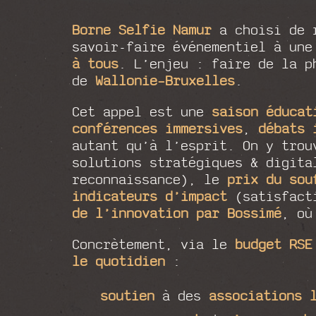
Borne Selfie Namur
a choisi de 
savoir-faire événementiel à une
à tous
. L’enjeu : faire de la 
de
Wallonie–Bruxelles
.
Cet appel est une
saison éducat
conférences immersives
,
débats 
autant qu’à l’esprit. On y tro
solutions stratégiques & digit
reconnaissance), le
prix du sou
indicateurs d’impact
(satisfact
de l’innovation par Bossimé
, où
Concrètement, via le
budget RS
le quotidien
:
soutien
à des
associations 