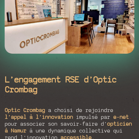
L’engagement RSE d’Optic
Crombag
Optic Crombag
a choisi de rejoindre
l’appel à l’innovation
impulsé par
e-net
.
pour associer son savoir-faire d’
opticien
à Namur
à une dynamique collective qui
rend l’innovation
accessible,