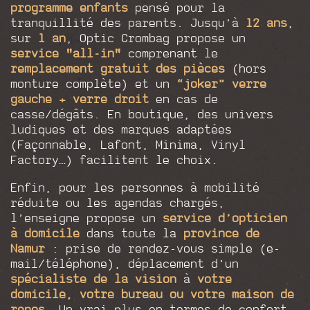
programme enfants
pensé pour la
tranquillité des parents. Jusqu’à
12 ans
,
sur
1 an
, Optic Crombag propose un
service "all-in"
comprenant le
remplacement gratuit des pièces
(hors
monture complète) et un
“joker” verre
gauche + verre droit
en cas de
casse/dégâts. En boutique, des univers
ludiques et des marques adaptées
(Façonnable, Lafont, Minima, Vinyl
Factory…) facilitent le choix.
Enfin, pour les personnes à mobilité
réduite ou les agendas chargés,
l’enseigne propose un
service d’opticien
à domicile
dans toute la
province de
Namur
: prise de rendez-vous simple (e-
mail/téléphone), déplacement d’un
spécialiste de la vision
à
votre
domicile, votre bureau ou votre maison de
repos
. Un vrai plus en termes de confort,